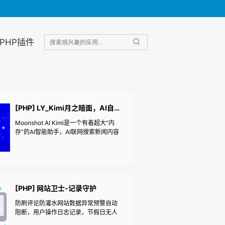
PHP插件
[PHP] LY_Kimi月之暗面，AI自动发原创文章
Moonshot AI Kimi是一个有着超大“内
存”的AI智能助手，AI联网搜索新闻内容
更实时，kimi-k3，kimi-k2.6大语言模
型,自然语言处理,人工智能大模型，新一
代知识增强大语言模型国内版的“ChatG
PT”，自动文本生成的神器，原创文章创
作新利器让你轻松创作高质量文章！可
以设置多个帐号KEY一行一个顺序调
[PHP] 网站卫士-记录守护
用，当一个KEY用完额度就删除一个KE
防刷评论防灌水网站数据异常预警自动
Y，伪原创改写文章内容伪原创改写双标
阻断，用户操作日志记录，节假日无人
题生成标签生成摘要。
值守网站安全，用户登录记录网站日