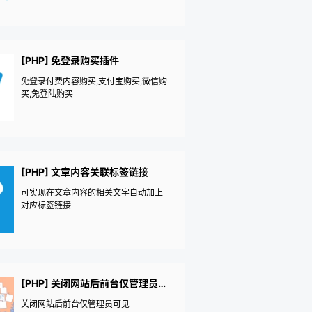
志，防爆站反垃圾评论邮件通知，登录I
P记录会员登录日志后台敏感操作预警网
站哨兵，网站异动记录-爆站预警——
《益吾库》尔今作品
[PHP] 免登录购买插件
免登录付费内容购买,支付宝购买,微信购
买,免登陆购买
[PHP] 文章内容关联标签链接
可实现在文章内容的相关文字自动加上
对应标签链接
[PHP] 关闭网站后前台仅管理员可见
关闭网站后前台仅管理员可见