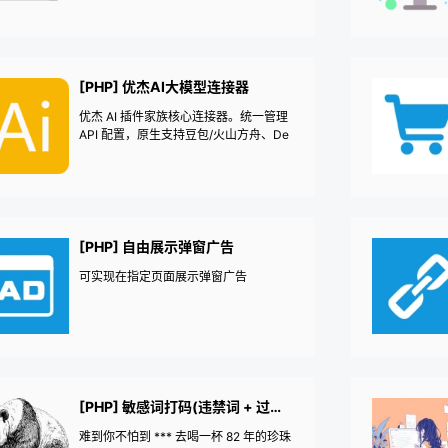
网页访问统计网站统计——《益吾库》
尔今作品
[PHP] 优杰AI大模型连接器
优杰 AI 插件家族核心连接器。统一管理
API 配置，原生支持豆包/火山方舟、De
epSeek、通义千问、Kimi 等国内外模
型。
[PHP] 自由展示弹窗广告
可实现在指定页面展示弹窗广告
[PHP] 敏感词打码(违禁词 + 过滤 + 转码)
难到你不怕到 *** 去喝一杯 82 年的珍珠