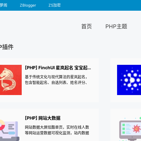
萝阁
ZBlogger
Z5加密
首页
PHP主题
P插件
[PHP] FinchUI 星岚起名 宝宝起名 AI智能起名 姓名评分
基于传统文化与现代算法的星岚起名，
包含智能起名、自选列表、姓名评分、
取英文名、取小名、生辰八字六大功能
模块。支持五格数理、三才配置、八字
五行等多维度分析，并可接入DeepSee
k、火山方舟、阿里云百炼进行AI智能起
名和AI智能评测。配套小程序和APP的A
PI接口。
[PHP] 网站大数据
网站数据大屏炫酷单页，实时在线人数
等网站运营数据可视化监测，站内数据
统计展示网站成果，最近访问时间记录