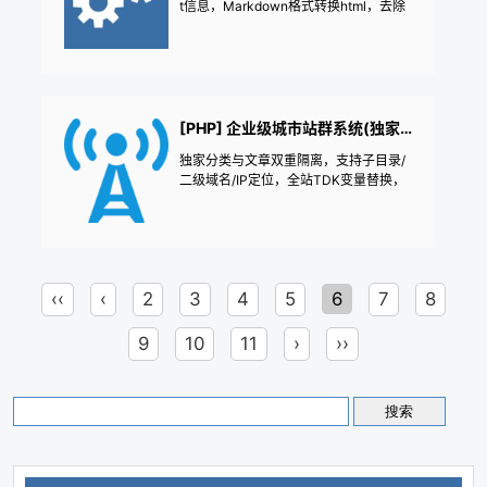
t信息，Markdown格式转换html，去除
移动端表单、问卷生成器、客户意见、
所有html标签多余的style属性，不再为
电子邮件集成、活动报名
麻烦复制粘贴内容出现的大量沉余style
信息，处理采集出现的一些符号空格，
段落首行缩进，随机段落变色
[PHP] 企业级城市站群系统(独家栏目隔离+百度Bing多渠道推送)
独家分类与文章双重隔离，支持子目录/
二级域名/IP定位，全站TDK变量替换，
百度/Bing/头条多渠道自动提交，自带AI
批量助手与Excel级表格编辑。
‹‹
‹
2
3
4
5
6
7
8
9
10
11
›
››