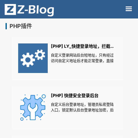
PHP插件
[PHP] LY_快捷登录地址，拦截扫描登录
自定义登录网站后台短地址，只有经过
访问自定义地址后才能正常登录，直接
拦截阻止假蜘蛛异常的扫描登录 /zb_sys
tem/cmd.php?act=verify
[PHP] 快捷安全登录后台
自定义后台登录地址，管理员私密登陆
入口，锁定默认后台登录地址加密，后
台地址自定义|后台安全锁|防跨站撞库登
录安全防护加固|更改后台地址修改|防止
爆破解登录密码|修改保持登录时间|防ve
rify破解——《益吾库》尔今作品