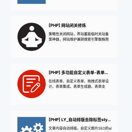
[PHP] 网站闭关修炼
策略性关闭网站，养站蓄能临时关站备
案神器，网站维护兼顾搜索引擎蜘蛛爬
虫，VIP会员网站|私密网站安全锁|屏蔽
PC端手机端访问|网站备案神器审核屏蔽
访问限制拒绝访问防采集定时关站——
《益吾库》尔今作品
[PHP] 多功能自定义表单-表单生成器
在线表单、自定义表单、拖拽式表单设
计、表单集成、表单生成器、表单支
付、报名支付、在线留言、信息反馈、
文章举报、用户举报、问卷调查、在线
反馈、市场调研、单选多选问答、邮件
通知、数据导出、在线投票、客户调
查、预约登记、反馈表单、意见箱、用
户调研、工单系统、客户需求调查、在
[PHP] LY_自动排版去除标签style属性
线报名、用户意见收集、产品反馈、表
文章内容自动排版，自定义图片SEO的al
单验证、用户满意度调查、客户反馈、