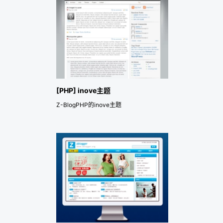
[PHP] inove主题
Z-BlogPHP的inove主题