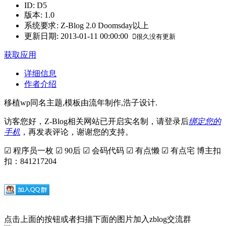
ID
:
D5
版本
:
1.0
系统要求
:
Z-Blog 2.0 Doomsday以上
更新日期
:
2013-01-11 00:00:00
很久没有更新
获取应用
详细信息
作者介绍
移植wp同名主题,模板由流年制作,浩子设计.
访客您好，Z-Blog相关网站已开启实名制，请登录后
绑定您的
手机
，再发表评论，谢谢您的支持。
☑ 程序员一枚 ☑ 90后 ☑ 会码代码 ☑ 有点懒 ☑ 有点宅 博主扣
扣：841217204
点击上面的按钮或者扫描下面的图片加入zblog交流群