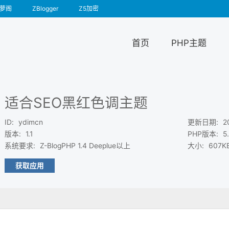
萝阁
ZBlogger
Z5加密
首页
PHP主题
适合SEO黑红色调主题
ID
:
ydimcn
更新日期
:
2
版本
:
1.1
PHP版本
:
5
系统要求
:
Z-BlogPHP 1.4 Deeplue以上
大小
:
607K
获取应用