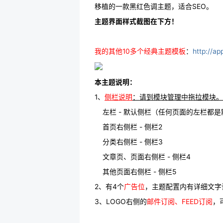
移植的一款黑红色调主题，适合SEO。
主题界面样式截图在下方！
我的其他10多个经典主题模板
：
http://
本主题说明：
1、
侧栏说明
：请到模块管理中拖拉模块。
左栏 - 默认侧栏（任何页面的左栏都是
首页右侧栏 - 侧栏2
分类右侧栏 - 侧栏3
文章页、页面右侧栏 - 侧栏4
其他页面右侧栏 - 侧栏5
2、有4个
广告位
，主题配置内有详细文字
3、LOGO右侧的
邮件订阅、FEED订阅
，