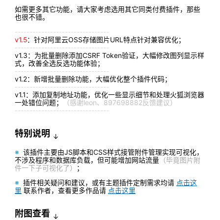
如需更多其它功能，请大家考虑选用其它同类付费插件，那些
也很不错。
--------------------------------
v1.5
：针对阿里云OSS存储图片URL特点针对兼容优化；
--------------------------------
v1.3：为批量删除添加CSRF Token验证，大幅修改图列显示样
式，改善全选反选功能体验；
--------------------------------
v1.2：新增批量删除功能，大幅优化整个插件代码；
--------------------------------
v1.1：添加复制地址功能，优化一些显示细节和处理火狐浏览器
一处错位问题；
（感谢leon、897698882反馈建议）
--------------------------------
特别说明
↓
※
该插件主要由JS脚本和CSS样式接管附件管理实现可视化，
不涉及程序和数据库负载，但可能增加网站流量
（毕竟图片附
件一下子可视化了）
；
※
插件相关疑问和建议，或有主题插件定制需求均请
点击这
里
联系作者，查看更多作品请
点击这里
附图查看
↓