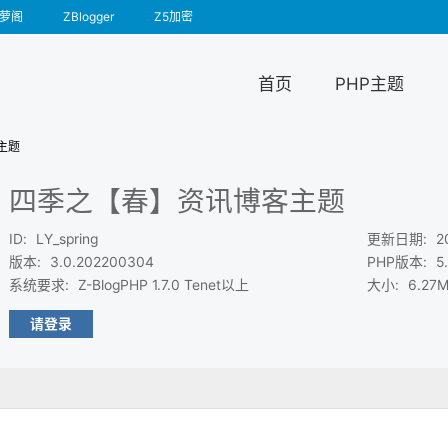
萝阁
ZBlogger
Z5加密
首页
PHP主题
主题
四季之【春】资讯博客主题
ID
:
LY_spring
更新日期
:
2
版本
:
3.0.202200304
PHP版本
:
5
系统要求
:
Z-BlogPHP 1.7.0 Tenet以上
大小
:
6.27
请登录