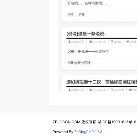
ZBLOGCN.COM 版权所有. 鄂ICP备19031813号-6
Powered By
Z-BlogPHP 1.7.3