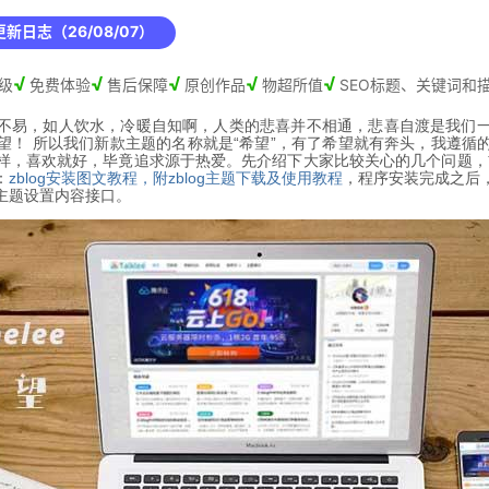
新日志（26/08/07）
√
√
√
√
√
级
免费体验
售后保障
原创作品
物超所值
SEO标题、关键词和
属不易，如人饮水，冷暖自知啊，人类的悲喜并不相通，悲喜自渡是我们
！ 所以我们新款主题的名称就是“希望”，有了希望就有奔头，我遵循的
样，喜欢就好，毕竟追求源于热爱。
先介绍下大家比较关心的几个问题，
：
zblog安装图文教程，附zblog主题下载及使用教程
，程序安装完成之后
主题设置内容接口。