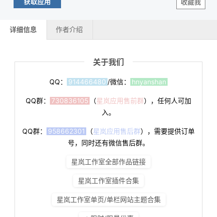
获取应用
收藏我
详细信息
作者介绍
关于我们
QQ：
914466480
/微信：
hnyanshan
QQ群：
730836105
（
星岚应用售前群
），任何人可加
入。
QQ群：
958662301
（
星岚应用售后群
），需要提供订单
号，同时还有微信售后群。
星岚工作室全部作品链接
星岚工作室插件合集
星岚工作室单页/单栏网站主题合集