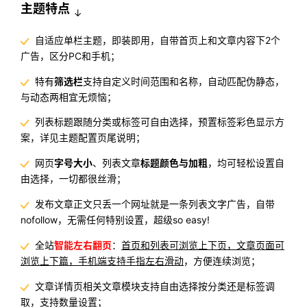
主题特点
↓
自适应单栏主题，即装即用，自带首页上和文章内容下2个
广告，区分PC和手机；
特有
筛选栏
支持自定义时间范围和名称，自动匹配伪静态，
与动态两相宜无烦恼；
列表标题跟随分类或标签可自由选择，预置标签彩色显示方
案，详见主题配置页尾说明；
网页
字号大小
、列表文章
标题颜色与加粗
，均可轻松设置自
由选择，一切都很丝滑；
发布文章正文只丢一个网址就是一条列表文字广告，自带
nofollow，无需任何特别设置，超级so easy!
全站
智能左右翻页
：
首页和列表可浏览上下页，文章页面可
浏览上下篇，手机端支持手指左右滑动
，方便连续浏览；
文章详情页相关文章模块支持自由选择按分类还是标签调
取，支持数量设置；