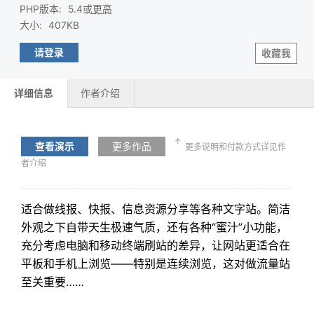
PHP版本
:
5.4或
更高
大小
:
407KB
请登录
收藏我
详细信息
作者介绍
↑
查看演示
更多作品
更多说明和付款方式详见作
者介绍
适合做线报、快报、信息资源分享等各种文字站。简洁
外观之下自带天生极速气质，还有各种“蜜汁”小功能，
充分考虑电脑和移动终端刷站的差异，让网站更适合在
平板和手机上浏览——特别是连续浏览，这对做流量站
至关重要……