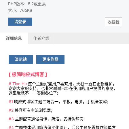
PHP版本
:
5.2或
更高
大小
:
765KB
请登录
收藏我
详细信息
作者介绍
演示站
更多作品
[ 极简响应式博客 ]
# Tian Hu
这个主题好些用户喜欢用，天狐一直在更新维护，
谢谢大家的支持，也非常谢谢已经在使用的用户提供的意见，
这里我就不一一答谢各位了;
#1
响应式博客主题三端合一，平板，电脑，手机全兼容;
#2
兼容所有主流浏览器;
#3
主题配置通俗易懂，简洁，支持伪静态;
#4
主题整体采用简洁偏平化设计，后台主题配置操作简单方