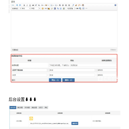
后台设置⬇⬇⬇