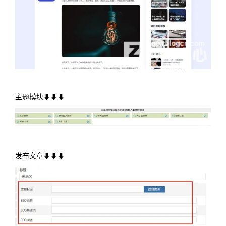
主题模块⬇⬇⬇
发布文章⬇⬇⬇