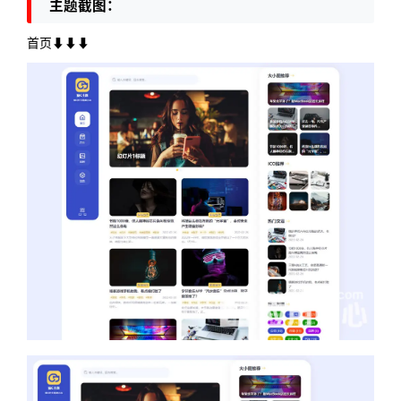
主题截图：
首页⬇⬇⬇