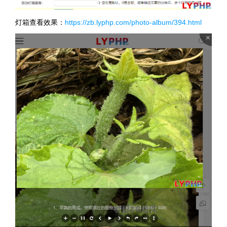
灯箱查看效果：
https://zb.lyphp.com/photo-album/394.html