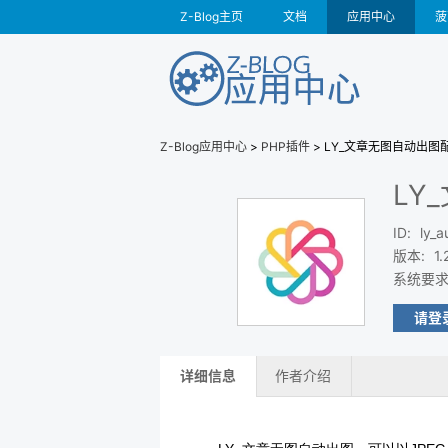
Z-Blog主页
文档
应用中心
菠
Z-Blog应用中心
>
PHP插件
> LY_文章无图自动出图
LY
ID
:
ly_a
版本
:
1.
系统要
请登
详细信息
作者介绍