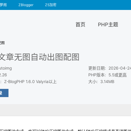
萝阁
ZBlogger
Z5加密
首页
PHP主题
配图
_文章无图自动出图配图
utoimg
更新日期
:
2026-04-2
2.26
PHP版本
:
5.5或
更高
求
:
Z-BlogPHP 1.6.0 Valyria以上
大小
:
3.14MB
录