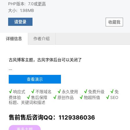
PHP版本
:
7.0或
更高
大小
:
1.98MB
请登录
收藏我
详细信息
作者介绍
古风博客主题，古风字体后台可以关闭了
...
查看演示
√
√
√
√
√
响应式
不限域名
永久使用
免费升级
免
√
√
√
√
费体验
售后保障
原创作品
物超所值
SEO
标题、关键词和描述
售前售后咨询QQ：1129386036
更多主题