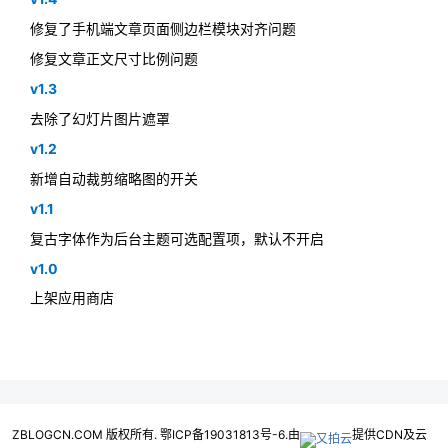
修复了手机端文章页面侧边栏模块对齐问题
修复文章正文尺寸比例问题
v1.3
去除了幻灯片图片遮罩
v1.2
新增自动裁剪缩略图的开关
v1.1
复古字体作为后台主题可选配置项，默认不开启
v1.0
上架应用商店
ZBLOGCN.COM 版权所有. 鄂ICP备19031813号-6.由
提供CDN及云