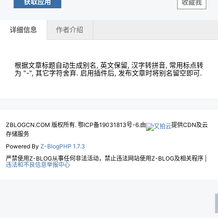
获取应用
收藏我
详细信息
作者介绍
根据文章标题自动生成别名, 英文保留, 汉字转拼音, 常用标点转
为 "-", 其它字符舍弃. 启用插件后, 发布文章时将别名留空即可.
ZBLOGCN.COM 版权所有. 鄂ICP备19031813号-6.由
提供CDN及云
存储服务
Powered By
Z-BlogPHP 1.7.3
严禁使用Z-BLOG从事任何非法活动，禁止违法网站使用Z-BLOG及相关程序 |
违法和不良信息举报中心