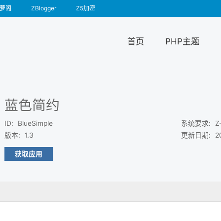
萝阁
ZBlogger
Z5加密
首页
PHP主题
蓝色简约
ID
:
BlueSimple
系统要求
:
Z
版本
:
1.3
更新日期
:
2
获取应用