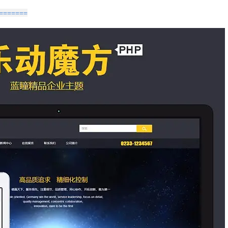
=======