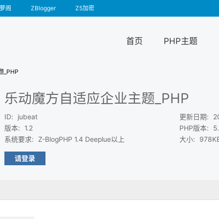
萝阁
ZBlogger
Z5加密
首页
PHP主题
_PHP
乐动魔方自适应企业主题_PHP
ID
:
jubeat
更新日期
:
2
版本
:
1.2
PHP版本
:
5
系统要求
:
Z-BlogPHP 1.4 Deeplue以上
大小
:
978K
请登录