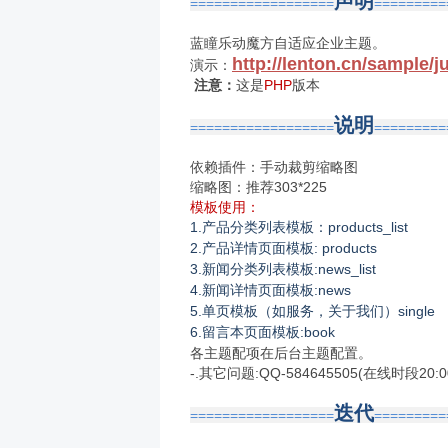
声明
==================
=========
蓝瞳乐动魔方自适应企业主题。
http://lenton.cn/sample/j
演示：
注意：
这是
PHP
版本
说明
==================
=========
依赖插件：手动裁剪缩略图
缩略图：推荐303*225
模板使用：
1.
products_list
产品分类列表模板：
2.
: products
产品详情页面模板
3.
:news_list
新闻分类列表模板
4.
:news
新闻详情页面模板
5.
single
单页模板（如服务，关于我们）
6.
:book
留言本页面模板
各主题配项在后台主题配置。
-.其它问题:QQ-584645505(在线时段20:00
迭代
==================
=========