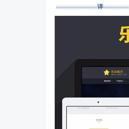
详
==================
===========