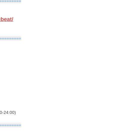
=========
ubeat/
=========
-24:00)
=========