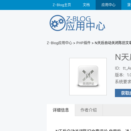
Z-Blog主页
文档
应用中心
菠
Z-Blog应用中心
>
PHP插件
> N天后自动关闭陈旧文
N天
ID
:
tt_A
版本
:
1.
系统要
获取
详细信息
作者介绍