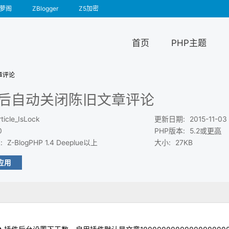
萝阁
ZBlogger
Z5加密
首页
PHP主题
章评论
后自动关闭陈旧文章评论
rticle_IsLock
更新日期
:
2015-11-03
0
PHP版本
:
5.2或
更高
求
:
Z-BlogPHP 1.4 Deeplue以上
大小
:
27KB
应用