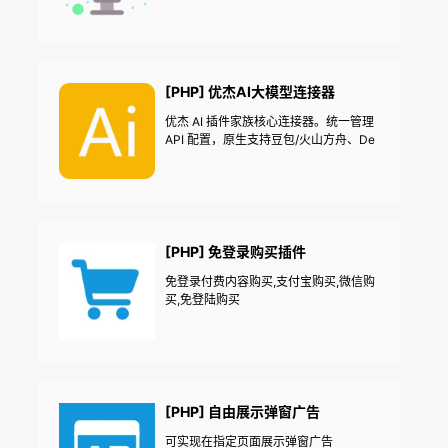
志，防爆站反垃圾评论邮件通知，登录I
P记录会员登录日志后台敏感操作预警网
站哨兵，网站异动记录-爆站预警——
《益吾库》尔今作品
[PHP] 优杰AI大模型连接器
优杰 AI 插件家族核心连接器。统一管理
API 配置，原生支持豆包/火山方舟、De
epSeek、通义千问、Kimi 等国内外模
型。
[PHP] 免登录购买插件
免登录付费内容购买,支付宝购买,微信购
买,免登陆购买
[PHP] 自由展示弹窗广告
可实现在指定页面展示弹窗广告