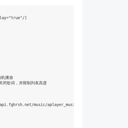
ay="true"/]

，随机播放

/加载歌单，关闭歌词，并限制列表高度

api.fghrsh.net/music/aplayer_music_api/?id=675919.jpg"][l