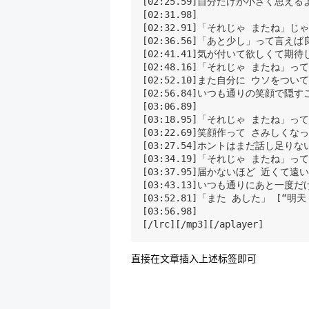
[02:25.59]自分だけが小さく思える
[02:31.98]

[02:32.91]「それじゃ またね」じ
[02:36.56]「あと少し」って言え
[02:41.41]気が付いて欲しくて期
[02:48.16]「それじゃ またね」っ
[02:52.10]また自分に ウソをつい
[02:56.84]いつも通りの笑顔で隠
[03:06.89]

[03:18.95]「それじゃ またね」っ
[03:22.69]笑顔作って さみしくな
[03:27.54]ホントはまだ話し足り
[03:34.19]「それじゃ またね」っ
[03:37.95]届かないほど 近くて遠
[03:43.13]いつも通りにあと一度
[03:52.81]「また あした」 [“明天 
[03:56.98]

[/lrc][/mp3][/aplayer]
直接在文章插入上述标签即可