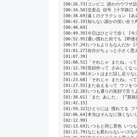
[00:26.73]コンピニ 誰かのウワサ
[00:34.50]交差点 信号 [十字路口 
[00:38.69]遠くのクラクション [
[00:42.19]知らない誰かの笑い合う
[00:48.69]

[00:49.39]今日はひとりで歩く [今
[00:52.95]通い慣れた街でも [即
[00:57.24]いつもよりもなんだか 
[01:01.27]自分がちょっと小さく思
[01:07.39]

[01:08.51]「それじゃ またね」っ
[01:12.70]笑顔作って さみしくな
[01:16.98]ホントはまだ話し足り
[01:23.68]「それじゃ またね」っ
[01:27.55]また会えるって ウソを
[01:32.28]いつも通りの笑顔で言う
[01:38.61]「また あした」 [“那就
[01:42.15]

[01:59.32]ひとりには 慣れてる
[02:06.64]本当はそんなに強くない
[02:12.99]

[02:13.69]いつもと同じ景色 い
[02:21.79]なにも変わらないハズ