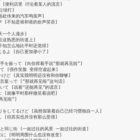
話 [便利店里 讨论着某人的流言]

红绿灯]

从远处传来的汽车鸣笛声]

声 [不知是谁和谁的欢声笑语]

天一个人漫步]

使在这熟悉的街道上]

[不知怎么地比平时还觉得]

えるよ [自己更加渺小了]

て手を振って [向你挥着手说“那就再见啦”]

って [强作笑脸 变得空虚起来]

ないけど [其实我明明还没有和你聊够]

て言葉っで [“那就再见啦”这句话]

ついて [说着“还能再见”的谎言]

よ [就像平时那样微笑着说吧]

再见啦”]

 フリをしてるけど [虽然假装着自己已经习惯独自一人]

し [但其实也并没有那么坚强]

つもと同じ街 [一如过往的风景 一如过往的街道]

なのに [明明周围什么也没有改变]
