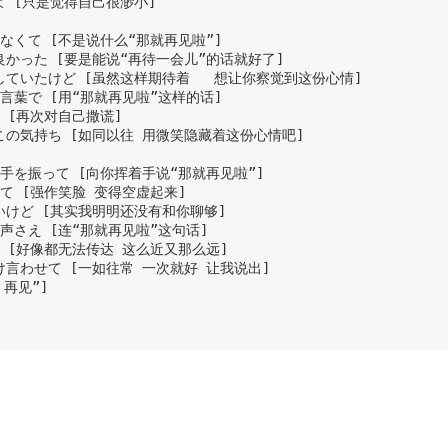
よ [只是觉得自己很渺小]

ゃなくて [不是说什么“那就再见啦”]

ば良かった [要是能说“再待一会儿”的话就好了]

待していたけど [虽然这样期待着   想让你察觉到这份心情]

て言葉で [用“那就再见啦”这样的话]

て [再次对自己撒谎]

すこの気持ち [如同以往 用微笑隐藏着这份心情吧]

て手を振って [向你挥着手说“那就再见啦”]

って [强作笑脸 变得空虚起来]

ないけど [其实我明明还没有和你聊够]

て声さえ [连“那就再见啦”这句话]

い [好像都无法传达 这么近又那么远]

だけ言わせて [一如往常 一次就好 让我说出]

再见”]
