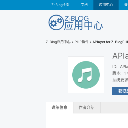
Z-Blog主页
文档
应用中心
菠
Z-Blog应用中心
>
PHP插件
> APlayer for Z-BlogPH
APl
ID
:
APl
版本
:
1.
系统要
获取
详细信息
作者介绍