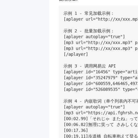
示例 1 - 常见加载示例：

[aplayer url="http://xx/xxx.mp
示例 2 - 批量加载示例：

[aplayer autoplay="true"]

[mp3 url="http://xx/xxx.mp3" p
[mp3 url="http://xx/xxx.mp3" p
[/aplayer]

示例 3 - 调用网易云 API

[aplayer id="16456" type="a
[aplayer id="35247979" type
[aplayer id="600559,646465
[aplayer id="526089535" ty
示例 4 - 内嵌歌词（单个列表内不可
[aplayer autoplay="true"]

[mp3 url="https://api.fghrsh.n
[00:02.99]「それじゃ またね」っ
[00:06.82]無理に笑って さみしく
[00:17.36]

[00:19.11]歩道橋 自転車抱えて登