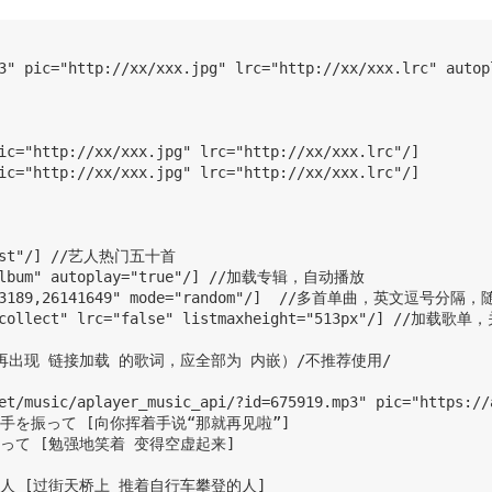
3" pic="http://xx/xxx.jpg" lrc="http://xx/xxx.lrc" autopl
ic="http://xx/xxx.jpg" lrc="http://xx/xxx.lrc"/]

ic="http://xx/xxx.jpg" lrc="http://xx/xxx.lrc"/]

rtist"/] //艺人热门五十首

="album" autoplay="true"/] //加载专辑，自动播放

,4973189,26141649" mode="random"/]  //多首单曲，英文逗号分隔
pe="collect" lrc="false" listmaxheight="513px"/] /
再出现 链接加载 的歌词，应全部为 内嵌）/不推荐使用/

et/music/aplayer_music_api/?id=675919.mp3" pic="https://
て手を振って [向你挥着手说“那就再见啦”]

なって [勉强地笑着 变得空虚起来]

る人 [过街天桥上 推着自行车攀登的人]
