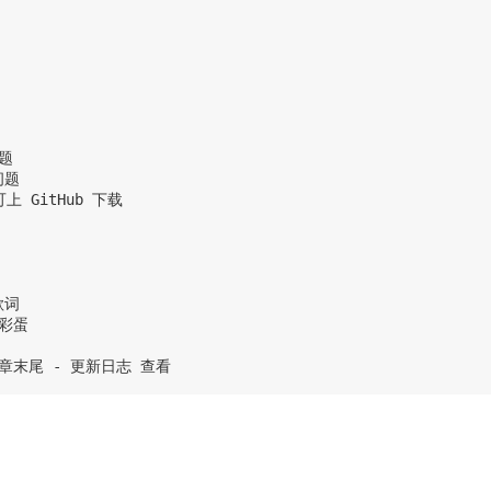
题

题

 GitHub 下载

词

彩蛋

文章末尾 - 更新日志 查看