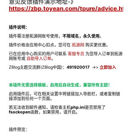
意见反馈插件演示地址-》
https://zbp.toyean.com/tpure/advice.html
插件说明：
插件需注册拓源网账号使用，
不限域名，永久使用
。
插件价格含应用中心扣点，您可在
拓源网
购买更优惠。
已在应用中心购买的用户可联系
客服专员
为您导入订单到拓源
网账号或
自助导入订单
。
ZBlog主题交流群(ZBlog中国)：
491920017
->>
立即加入
本插件无需选择模板，启用后自动生成，兼容所有主题！
启用插件后，可在相关设置中将链接加入导航栏，或者复制链
接添加到任何一个页面。
若无法收到邮件通知，请检查主机
php.ini
是否禁用了
fsockopen
函数，如果禁用，请开启。
插件预览：