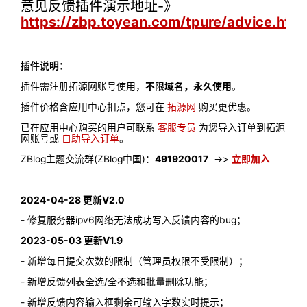
意见反馈插件演示地址-》
https://zbp.toyean.com/tpure/advice.html
插件说明：
插件需注册拓源网账号使用，
不限域名，永久使用
。
插件价格含应用中心扣点，您可在
拓源网
购买更优惠。
已在应用中心购买的用户可联系
客服专员
为您导入订单到拓源
网账号或
自助导入订单
。
ZBlog主题交流群(ZBlog中国)：
491920017
->>
立即加入
2024-04-28 更新V2.0
- 修复服务器ipv6网络无法成功写入反馈内容的bug；
2023-05-03 更新V1.9
- 新增每日提交次数的限制（管理员权限不受限制）；
- 新增反馈列表全选/全不选和批量删除功能；
- 新增反馈内容输入框剩余可输入字数实时提示；