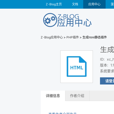
Z-Blog主页
文档
应用中心
菠
Z-Blog应用中心
>
PHP插件
> 生成html静态插件
生成
ID
:
xc_
版本
:
1.1
系统要
请登
详细信息
作者介绍