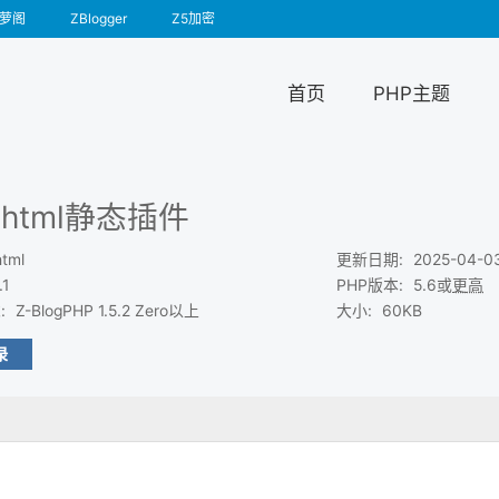
萝阁
ZBlogger
Z5加密
首页
PHP主题
html静态插件
html
更新日期
:
2025-04-0
.1
PHP版本
:
5.6或
更高
求
:
Z-BlogPHP 1.5.2 Zero以上
大小
:
60KB
录