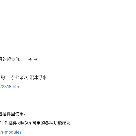
目的起步价。。→_→
报价的！_杂七杂八_沉冰浮水
22818.html
进插件里使用。
-BlogPHP 插件 diySth 可用的各种功能模块
th-modules