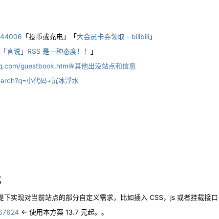
4744006
「投币或充电」「
大会员卡券领取 - bilibili
」
「言说」RSS 是一种态度！！
」
smq.com/guestbook.html#其他出没站点和信息
om/search?q=小代码+沉冰浮水
；
下实现对当前站点的部分自定义需求，比如插入 CSS，js 或者挂载接口
67624
← 使用本方案 13.7 元起。。