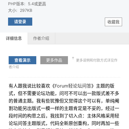
PHP版本
:
5.4或
更高
大小
:
297KB
请登录
收藏我
详细信息
作者介绍
↑
查看演示
更多作品
更多说明和付款方式详见作
者介绍
有人跟我说比较喜欢《
Forum轻论坛问答
》主题的版
式，但不需要论坛功能，问可不可以出一款版式差不多
的普通主题。我有些犹豫但又觉得这个可以有，单纯阉
割功能另出版式一模一样的主题肯定是不妥的，经过一
段时间的构思之后，我找到了切入点：主体风格采用轻
论坛问答主题版式，代码全新原创重构，同时再加一些