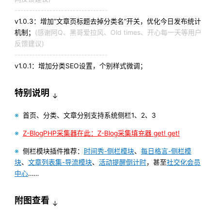
--------------------------------
v1.0.3：增加“文章页标题去掉分类名”开关，优化今日发布统计
机制；
(感谢阿Q、黑哥爱拉风、Old times、开心每一天等用户
反馈建议)
--------------------------------
v1.0.1：增加分类SEO设置，个别样式微调；
特别说明
↓
※
首页、分类、文章分别支持系统侧栏1、2、3
※
Z-BlogPHP采集器在此：Z-Blog采集填充器 get! get!
※
侧栏模块插件推荐：
时间秀-侧栏模块
、
每日格言-侧栏模
块
、
文章列表集-导流模块
、
活动提醒倒计时
，甚至
社交化会员
中心
……
附图查看
↓