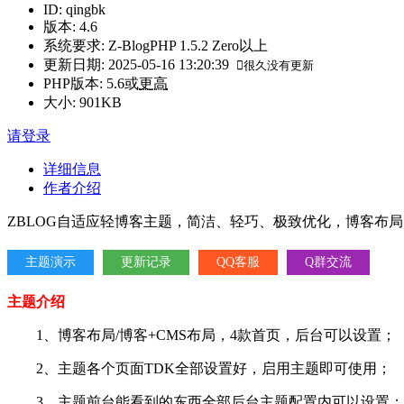
ID
:
qingbk
版本
:
4.6
系统要求
:
Z-BlogPHP 1.5.2 Zero以上
更新日期
:
2025-05-16 13:20:39
很久没有更新
PHP版本
:
5.6或
更高
大小
:
901KB
请登录
详细信息
作者介绍
ZBLOG自适应轻博客主题，简洁、轻巧、极致优化，博客布
主题演示
更新记录
QQ客服
Q群交流
主题介绍
1、博客布局/博客+CMS布局，4款首页，后台可以设置；
2、主题各个页面TDK全部设置好，启用主题即可使用；
3、主题前台能看到的东西全部后台主题配置内可以设置；