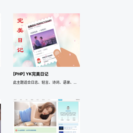
[PHP] YK完美日记
此主题适合日志、轻言、诗词、语录、格言、名句、条目、菜谱、记事本、大事记、回忆录、日记等各种轻简短文字类网站