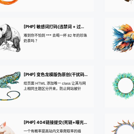
[PHP] 敏感词打码(违禁词 + 过滤 + 转码)
难到你不怕到 *** 去喝一杯 82 年的珍珠
奶茶吗 ？
[PHP] 变色龙模版伪原创(干扰码+全网唯一模版)
给页面 HTML 添加唯一 class 让其与网
上相同主题区分开来，防止网站被针
对，提高模版的复用性
[PHP] 404链接提交(死链+曝光有效URL)
一个有概率提高站内文章爬取率的插