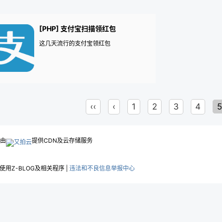
[PHP] 支付宝扫描领红包
这几天流行的支付宝领红包
‹‹
‹
1
2
3
4
5
.由
提供CDN及云存储服务
用Z-BLOG及相关程序 |
违法和不良信息举报中心