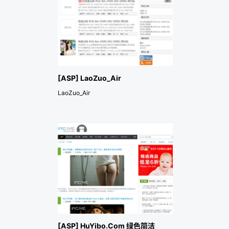
[ASP] LaoZuo_Air
LaoZuo_Air
[ASP] HuYibo.Com 绿色简洁