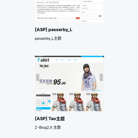
[ASP] passerby_L
passerby_L主题
[ASP] Tao主题
Z-Blog2.X 主题