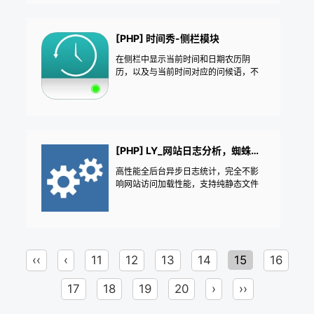
段落首行缩进，随机段落变色
[PHP] 时间秀-侧栏模块
在侧栏中显示当前时间和日期农历阴
历，以及与当前时间对应的问候语，不
同时间不同问候语，名言金句|一言警句|
自定义侧边栏模块——《益吾库》尔今
作品
[PHP] LY_网站日志分析，蜘蛛统计
高性能全后台异步日志统计，完全不影
响网站访问加载性能，支持纯静态文件
页面的统计，每天独立分表入库保存蜘
蛛统计日志报表，记录真实蜘蛛IP段，IP
反查蜘蛛域名，真假蜘蛛一目了然，访
问IP统计来路域名统计汇总，每天独立
保存当天日志文件，在线查看多天的网
‹‹
‹
11
12
13
14
15
16
站日志信息，百万行日志在线分页比在tx
t看日志更方便更轻松
17
18
19
20
›
››