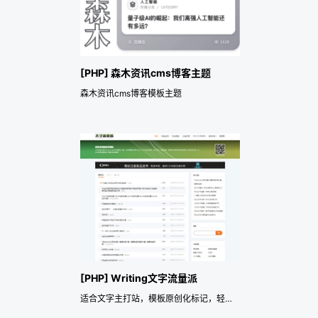
[PHP] 森木资讯cms博客主题
森木资讯cms博客模板主题
[PHP] Writing文字流量派
适合文字主打站，模板原创化标记，轻量防采集版权保护，自由SEO优化TDK设置，方便搜索引擎批量收录，简洁纯文字流量站适合做站群/体育资讯线报资源活动快报信息资源网——《益吾库》尔今作品