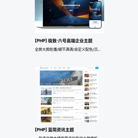
[PHP] 极致·六号高端企业主题
全屏大图轮播/细节满满/自定义配色/沉浸式/自适应/企业官网/产品展示/高端大气/SEO/多语言英文英语外贸/双语/谷歌google/高大上/个性/隔壁老李
[PHP] 蓝简资讯主题