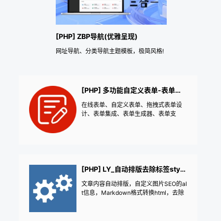
[PHP] ZBP导航(优雅呈现)
网址导航、分类导航主题模板，极简风格!
[PHP] 多功能自定义表单-表单生成器
在线表单、自定义表单、拖拽式表单设
计、表单集成、表单生成器、表单支
付、报名支付、在线留言、信息反馈、
文章举报、用户举报、问卷调查、在线
反馈、市场调研、单选多选问答、邮件
通知、数据导出、在线投票、客户调
查、预约登记、反馈表单、意见箱、用
户调研、工单系统、客户需求调查、在
[PHP] LY_自动排版去除标签style属性
线报名、用户意见收集、产品反馈、表
文章内容自动排版，自定义图片SEO的al
单验证、用户满意度调查、客户反馈、
t信息，Markdown格式转换html，去除
移动端表单、问卷生成器、客户意见、
所有html标签多余的style属性，不再为
电子邮件集成、活动报名
麻烦复制粘贴内容出现的大量沉余style
信息，处理采集出现的一些符号空格，