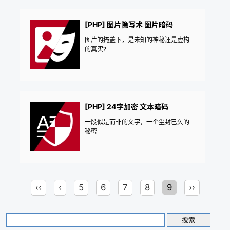
[PHP] 图片隐写术 图片暗码
图片的掩盖下，是未知的神秘还是虚构
的真实?
[PHP] 24字加密 文本暗码
一段似是而非的文字，一个尘封已久的
秘密
‹‹
‹
5
6
7
8
9
››