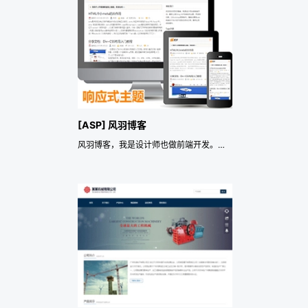
[ASP] 风羽博客
风羽博客，我是设计师也做前端开发。用线条勾勒，以Bootstrap框架制作，面向移动端的响应式主题。演示地址：http://phoyu.cn/