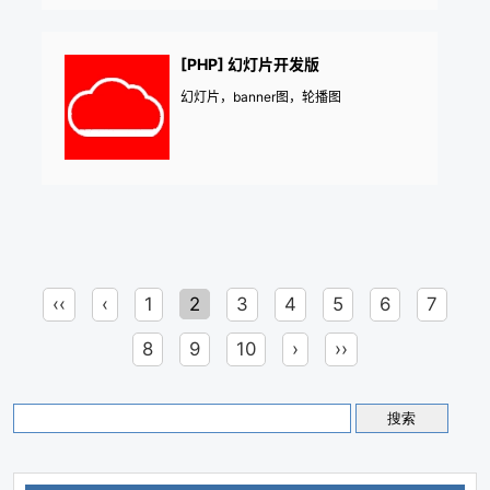
[PHP] 幻灯片开发版
幻灯片，banner图，轮播图
‹‹
‹
1
2
3
4
5
6
7
8
9
10
›
››