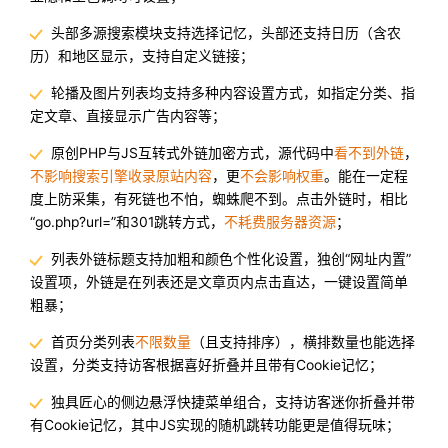
头部多源搜索模块支持选择记忆，头部还支持日历（含农
历）和地区显示，支持自定义链接；
轮播及图片列表均支持多种内容设置方式，如指定分类、指
定文章、直接显示广告内容等；
原创PHP与JS互转式外链加密方式，源代码中
看不到外链
，
不影响搜索引擎收录原站内容
，更
不会影响权重
。能在一定程
度上防采集，有死链也不怕，蜘蛛爬不到。点击外链时，相比
“go.php?url=”和301跳转方式，
不耗费服务器资源
；
列表外链标题支持加粗和颜色个性化设置，独创“网址内置”
设置项，外链是在列表还是文章页内点击直达，一键设置简单
粗暴；
首页分类列表
不限数量
（且支持排序），横排数量也能选择
设置，分类支持访客根据喜好折叠并且带有Cookie记忆；
独具匠心的侧边悬浮快捷菜单组合，支持访客迷你折叠并带
有Cookie记忆，其中JS实现的随机跳转功能更是值得玩味；