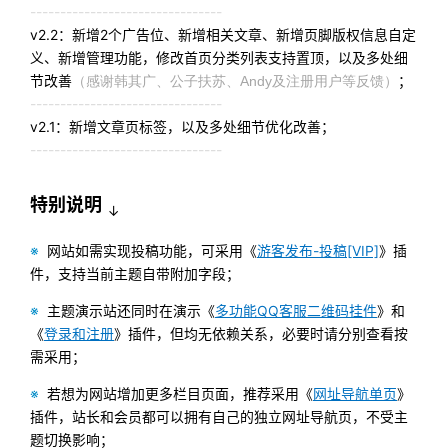
--------------------------------
v2.2：新增2个广告位、新增相关文章、新增页脚版权信息自定
义、新增管理功能，修改首页分类列表支持置顶，以及多处细
节改善
（感谢韩其广、公子扶苏、Andy及注册用户等反馈）
；
--------------------------------
v2.1：新增文章页标签，以及多处细节优化改善；
--------------------------------
特别说明
↓
※
网站如需实现投稿功能，可采用《
游客发布-投稿[VIP]
》插
件，支持当前主题自带附加字段；
※
主题演示站还同时在演示《
多功能QQ客服二维码挂件
》和
《
登录和注册
》插件，但均无依赖关系，必要时请分别查看按
需采用；
※
若想为网站增加更多栏目页面，推荐采用《
网址导航单页
》
插件，站长和会员都可以拥有自己的独立网址导航页，不受主
题切换影响；