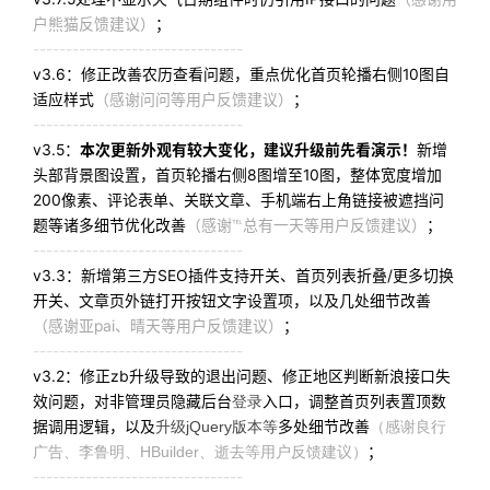
户熊猫反馈建议）
；
--------------------------------
v3.6：修正改善农历查看问题，重点优化首页轮播右侧10图自
适应样式
（感谢问问等用户反馈建议）
；
--------------------------------
v3.5：
本次更新外观有较大变化，建议升级前先看演示！
新增
头部背景图设置，首页轮播右侧8图增至10图，整体宽度增加
200像素、评论表单、关联文章、手机端右上角链接被遮挡问
题等诸多细节优化改善
（感谢℡总有一天等用户反馈建议）
；
--------------------------------
v3.3：新增第三方SEO插件支持开关、首页列表折叠/更多切换
开关、文章页外链打开按钮文字设置项，以及几处细节改善
（感谢亚pai、晴天等用户反馈建议）
；
--------------------------------
v3.2：修正zb升级导致的退出问题、修正地区判断新浪接口失
效问题，对非管理员隐藏后台
登录
入口，调整首页列表置顶数
据调用逻辑，以及
升级jQuery版本等
多处细节改善
（感谢良行
广告、李鲁明、HBuilder、逝去等用户反馈建议）
；
--------------------------------