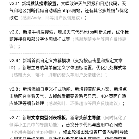
v3.1：新增
默认搜索设置
，大幅改进天气预报和日期代码，天
气和地区判断代码自动适应https网站，还有其它多处细节优化
改进
（感谢Andy、邱等用户反馈建议）
；
--------------------------------
v3.0：新增手机端搜索，增加天气代码https判断关闭，优化标
题连接符和部分字体图标样式等
（感谢梦随乡兮等用户反馈建
议）
；
--------------------------------
v2.9：新增首页自定义推荐模块（支持按点击量和指定文章
ID），新增主导航菜单自定义字体图标设置，优化几处样式等
（感谢火火、落叶、胖胖的猪头等用户反馈建议）
；
--------------------------------
v2.8：新增添加自定义样式功能，新增预置配色方案，新增点
击地区名查看天气，去掉触发摘要省略号显示、404页面自适
应处理等细节处理
（感谢落叶、环保超市等用户反馈建议）
；
--------------------------------
v2.7：新增
文章类型列表模板
，新增
头部主导航
（同时优化了
侧浮小工具中的导航功能）
，替换分享代码与应用中心同款
（不用再担心https问题）
，修正轮播图处设置广告内容时导致
右侧不显示的问题，以及优化改善包括头部搜索、评论嵌套等