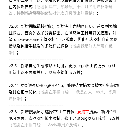
在内多处样式
（感谢韩其广、熱帶魚、十四月等用户反馈建
议，
特别感谢
胖胖的猪头
对此次升级做出的贡献）
；
--------------------------------
v2.6：新增
图标链接
功能，新增右上角地区日历、首页列表触
显摘要、首页列表子分类输出、右侧悬浮工具
等开关控制
，升
级font-awesome字体图标到4.7版本，优化列表图标自定义逻
辑以及包括手机端的多处样式调整
（感谢我是好人等用户反
馈）
；
--------------------------------
v2.5：新增自动生成缩略图功能，更改Logo图上传方式（此后
更新主题不再覆盖），以及多处细节改善；
--------------------------------
v2.4：更新匹配Z-BlogPHP 1.5，处理英文摘要会被去空格问题
及其它细节优化
（感谢左手插口袋...、我是好人、韩其广等用
户反馈）
；
--------------------------------
v2.3：新增搜索显示选择带1个广告位+
爱淘宝
搜索、新增个性
404页面、去掉网址长度限制、修正评论bug以及几处细节改善
（感谢左手插口袋...、Andy等用户反馈）
；