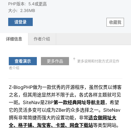
PHP版本
:
5.4或
更高
大小
:
2.36MB
请登录
收藏我
详细信息
作者介绍
↑
查看演示
更多作品
更多说明和付款方式详见作
者介绍
Z-BlogPHP做为一款优秀的开源程序，虽然仅贯以博客
之名，但其用途显然并不限于此，各式各样主题就可见
一斑。SiteNav是ZBP
第一款经典网址导航主题
，希望
它的灵活多变可以成为ZBer的众多选择之一。SiteNav
拥有非常简捷而强大的设置功能，非常
适合做网址大
全、格子铺、淘宝客、卡盟、网盘下载站
等类型网站。