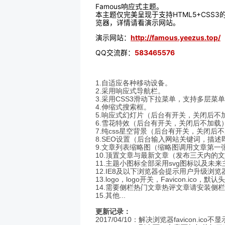
Famous响应式主题。
本主题仅完美呈现于支持HTML5+CSS
览器，详情请看演示网站。
演示网站：
http://famous.yeezus.top/
QQ交流群：
583465576
1.自适应各种移动设备。
2.采用响应式导航栏。
3.采用CSS3滑动下拉菜单，支持多层菜
4.伸缩式搜索框。
5.响应式幻灯片（后台有开关，关闭后不
6.雪花特效（后台有开关，关闭后不加载
7.纯css星空背景（
后台有开关，关闭后不
8.SEO设置（后台输入网站关键词，描述
9.文章列表缩略图（缩略图调用文章第
10.顶置文章与最新文章（发布三天内的
11.主题小图标全部采用svg图标以及未来
12.IE8及以下浏览器会提示用户升级
13.logo，logo开关，Favicon
14.需要侧栏热门文章热评文章请安装侧
15.其他...
更新记录：
2017/04/10：解决浏览器favicon.i