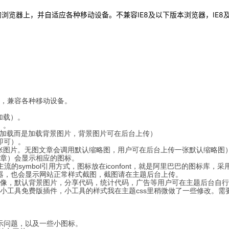
3的浏览器上，并自适应各种移动设备。不兼容IE8及以下版本浏览器，IE
单，兼容各种移动设备。
加载）。
）。
加载而是加载背景图片，背景图片可在后台上传
）
即可）。
一张图片。无图文章会调用默认缩略图，用户可在后台上传一张默认缩略图
文章）会显示相应的图标。
主流的symbol引用方式，图标放在iconfont，就是阿里巴巴的图标库，
浏览器，也会显示网站正常样式截图，截图请在主题后台上传。
.ico，默认头像，默认背景图片，分享代码，统计代码，广告等用户可在主题后台自
栏小工具免费版插件，小工具的样式我在主题css里稍微做了一些修改。
co不显示问题，以及一些小图标
。