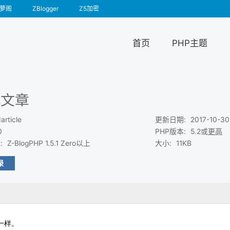
萝阁
ZBlogger
Z5加密
首页
PHP主题
机文章
article
更新日期
:
2017-10-30
0
PHP版本
:
5.2或
更高
求
:
Z-BlogPHP 1.5.1 Zero以上
大小
:
11KB
录
一样。