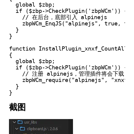
  global $zbp;

  if ($zbp->CheckPlugin('zbpWCm')) {

    // 在后台，底部引入 alpinejs

    zbpWCm_EnqJS("alpinejs", true, tru
  }

}

function InstallPlugin_xnxf_CountAll()

{

  global $zbp;

  if ($zbp->CheckPlugin('zbpWCm')) {

    // 注册 alpinejs，管理插件将会下载 alp
    zbpWCm_require("alpinejs", "xnxf_C
  }

}
截图