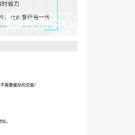
！
义不需要缓存的页面！
。
地址。