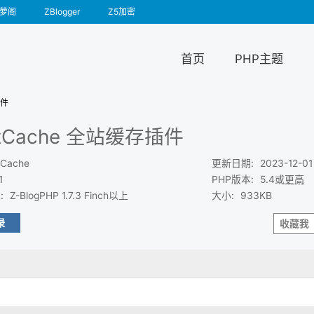
萝阁
ZBlogger
Z5加密
首页
PHP主题
插件
stCache 全站缓存插件
tCache
更新日期
:
2023-12-01
1
PHP版本
:
5.4或
更高
求
:
Z-BlogPHP 1.7.3 Finch以上
大小
:
933KB
录
收藏我