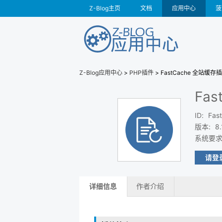
Z-Blog主页
文档
应用中心
菠
Z-Blog应用中心
>
PHP插件
> FastCache 全站缓存
Fa
ID
:
Fas
版本
:
8.
系统要
请登
详细信息
作者介绍