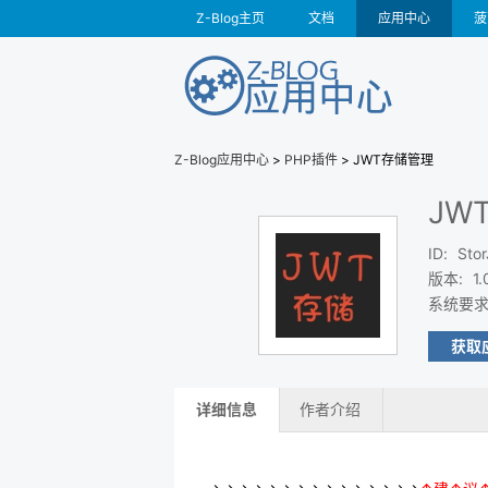
Z-Blog主页
文档
应用中心
菠
Z-Blog应用中心
>
PHP插件
> JWT存储管理
JW
ID
:
Sto
版本
:
1.
系统要
获取
详细信息
作者介绍