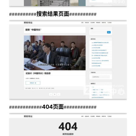
搜索结果页面
##########
##########
404
页面
############
############