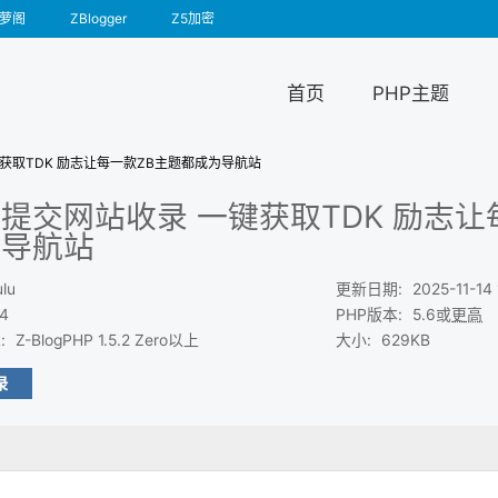
萝阁
ZBlogger
Z5加密
首页
PHP主题
键获取TDK 励志让每一款ZB主题都成为导航站
提交网站收录 一键获取TDK 励志让
为导航站
lu
更新日期
:
2025-11-14
.4
PHP版本
:
5.6或
更高
求
:
Z-BlogPHP 1.5.2 Zero以上
大小
:
629KB
录