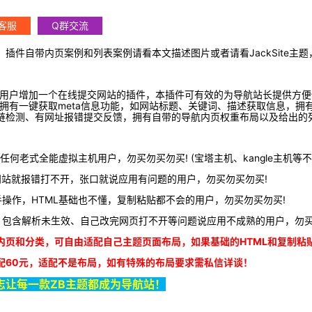
客服
Q群交流
插件自带内页案例和列表案例请看本文描述图片或者请看JackSite主题
的用户增加一个在线提交网站的插件，本插件可有效的为导航站长提供方便
拥有一键获取meta信息功能，如网站标题、关键词、描述获取信息，拥
址、友链检测、有网址报错提交反馈，拥有自带的导航内页权重布局以及给出
何老式全能虚拟主机用户，勿买勿买勿买! (宝塔主机、kangle主机等不
网站就报错打不开，张口就说应用有问题的用户，勿买勿买勿买!
操作，HTML基础也不懂，复制粘贴都不会的用户，勿买勿买勿买!
，包含解析未生效、自己改完网页打不开等问题说应用不成熟的用户，勿买
内页和分类，可自由适配自己主题页面布局，如果基础的HTML和复制粘
配60元，适配不是布局，如有特殊的布局要求需私信详谈！
励志让每一款ZB主题都成为导航站！