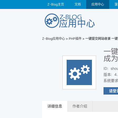
Z-Blog主页
文档
应用中心
菠
Z-Blog应用中心
>
PHP插件
> 一键提交网站收录 一
一键
成
ID
:
shou
版本
:
4
系统要
请登
详细信息
作者介绍