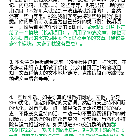
记、闪电鸡、甩宝……）这些等等，也有昙花一现的短
期项目（不好听点就是割一波韭菜就跑路的），当然，
还有一些山寨币。那么我们就需要将这些项目分门别
类。你的导航可以设置为自己分好的类（例：长期项
目），然后调用这个分类的id即可，
演示站幻灯片下方
给了一个模块（长期项目），调用了10篇文章。你也可
以根据自己的需求调用多个id以及更多的文章（建议最
多2个模块，太多了就没有重点）。
3. 本套主题模板结合之前写的模板用户的一些需求，在
很多功能细节上都做了优化（比如首页顶部的滚动通
知、文章详情页的文本地址链接、点击编辑直接跳转到
编辑文章后台等等）。
4.一些题外话。如果你真的想做好网站，无他，学习
SEO优化，确定好网站的关键词，然后每天坚持不间断
的优化，对自己狠一点。如果你只是想抱着试试的心
态，不能长久坚持的话，奉劝一句不要浪费钱和你的时
间精力。网站做的好的都是靠的一份坚持，当然也不排
除有运气相当好的。如果想进SEO交流群的请加
群
789117224
。
（
购买主题的免费进，没有购买主题的付费10
元进，加群主好友备注清楚。进群可以免费获得一份SEO实战