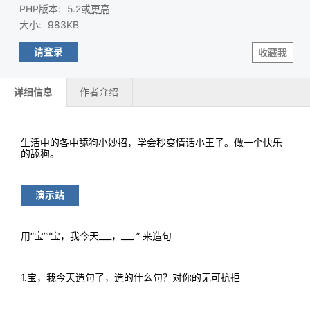
PHP版本
:
5.2或
更高
大小
:
983KB
请登录
收藏我
详细信息
作者介绍
生活中的各中舔狗小妙招，学会秒变情话小王子。做一个快乐
的舔狗。
演示站
用“宝”“宝，我今天___，___ ” 来造句
1.宝，我今天造句了，造的什么句？对你的无可抗拒