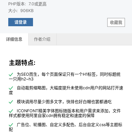
PHP版本
:
7.0或
更高
大小
:
906KB
请登录
收藏我
详细信息
作者介绍
主题特点:
为SEO而生，每个页面保证只有一个H1标签，同时标题统
一只用h2~h3
自动裁剪缩略图，大幅度提升未使用cdn用户的网站打开速
度
模块调用尽量少图多文字，快排也好白帽也罢都通吃
ICONFONT精美字体图标随版本和用户需求来添加，文件
样式都使用阿里自家cdn拥有稳定和速度的保障
广告位、轮播图、自定义多配色、后台自定义css等主题标
配