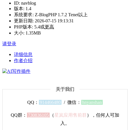
ID
:
navblog
版本
:
1.4
系统要求
:
Z-BlogPHP 1.7.2 Tenet以上
更新日期
:
2026-07-15 19:13:31
PHP版本
:
5.4或
更高
大小
:
1.35MB
请登录
详细信息
作者介绍
关于我们
QQ：
914466480
/ 微信：
hnyanshan
QQ群：
730836105
（
星岚应用售前群
），任何人可加
入。