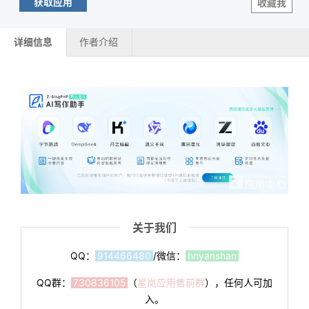
获取应用
收藏我
详细信息
作者介绍
关于我们
QQ：
914466480
/微信：
hnyanshan
QQ群：
730836105
（
星岚应用售前群
），任何人可加
入。