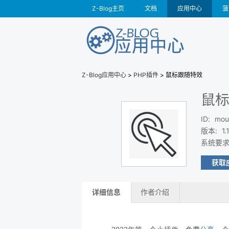
Z-Blog主页
文档
应用中心
菠
Z-Blog应用中心
>
PHP插件
> 鼠标跟随特效
鼠
ID
:
mou
版本
:
1.1
系统要
获取
详细信息
作者介绍