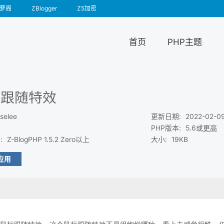
萝阁
ZBlogger
Z5加密
首页
PHP主题
标跟随特效
selee
更新日期
:
2022-02-0
PHP版本
:
5.6或
更高
求
:
Z-BlogPHP 1.5.2 Zero以上
大小
:
19KB
应用