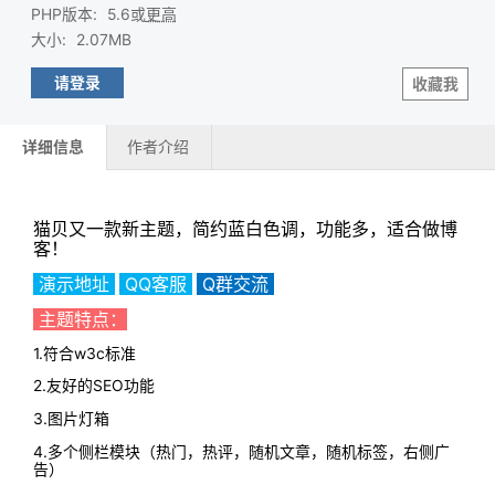
PHP版本
:
5.6或
更高
大小
:
2.07MB
请登录
收藏我
详细信息
作者介绍
猫贝又一款新主题，简约蓝白色调，功能多，适合做博
客！
演示地址
QQ客服
Q群交流
主题特点：
1.符合w3c标准
2.友好的SEO功能
3.图片灯箱
4.多个侧栏模块（热门，热评，随机文章，随机标签，右侧广
告）